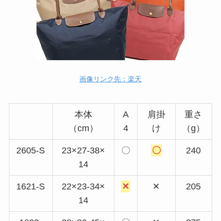
画像リンク先：楽天
本体
A
肩掛
重さ
（cm）
4
け
（g）
2605-S
23×27-38×
〇
〇
240
14
1621-S
22×23-34×
✕
✕
205
14