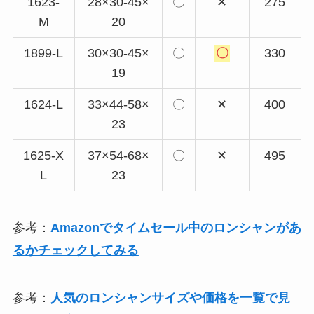
1623-
28×30-45×
〇
✕
275
M
20
1899-L
30×30-45×
〇
〇
330
19
1624-L
33×44-58×
〇
✕
400
23
1625-X
37×54-68×
〇
✕
495
L
23
参考：
Amazonでタイムセール中のロンシャンがあ
るかチェックしてみる
参考：
人気のロンシャンサイズや価格を一覧で見