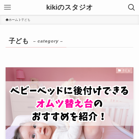
kikiのスタジオ
ホーム
子ども
子ども
– category –
子ども