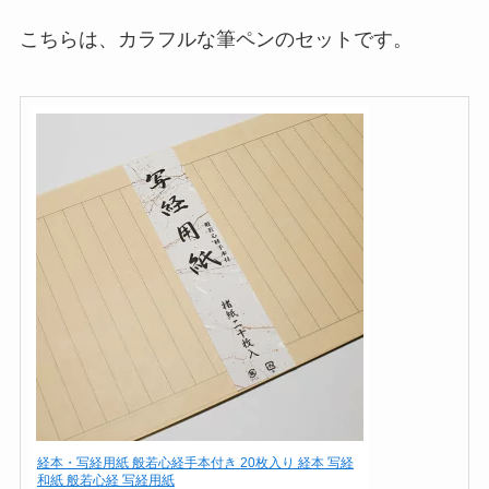
こちらは、カラフルな筆ペンのセットです。
経本・写経用紙 般若心経手本付き 20枚入り 経本 写経
和紙 般若心経 写経用紙