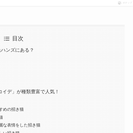
ポチップ
目次
急ハンズにある？
コイデ」が種類豊富で人気！
すめの招き猫
猫
麗な表情をした招き猫
しい招き猫