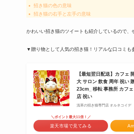
招き猫の色の意味
招き猫の右手と左手の意味
かわいい招き猫のツイートも紹介しているので、
▼贈り物として人気の招き猫！リアルな口コミも
【最短翌日配送】カフェ 開
大 サロン 飲食 周年 祝い
23cm_ 移転 事務所 カフェ
店 祝い
浅草の招き猫専門店 オルネコイデ
＼ポイント最大11倍！／
楽天市場で見てみる
A