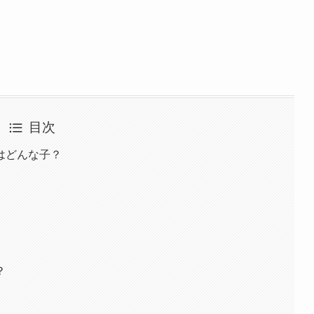
目次
はどんな子？
？